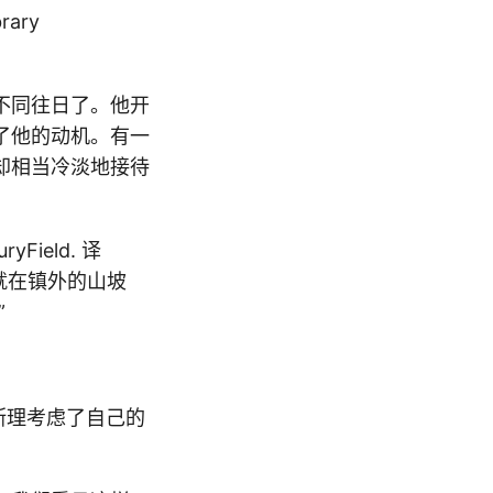
brary
不同往日了。他开
了他的动机。有一
却相当冷淡地接待
ield. 译
，就在镇外的山坡
”
斯理考虑了自己的