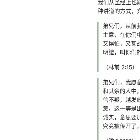
我们从圣经上也
种讲道的方式，
弟兄们，从前
主意，在你们
又惧怕，又甚
明證，叫你们
（林前 2:15）
弟兄们，我愿
和其余的人中
信不疑，越发
意。这一等是
诚实，意思要
究竟被传开了