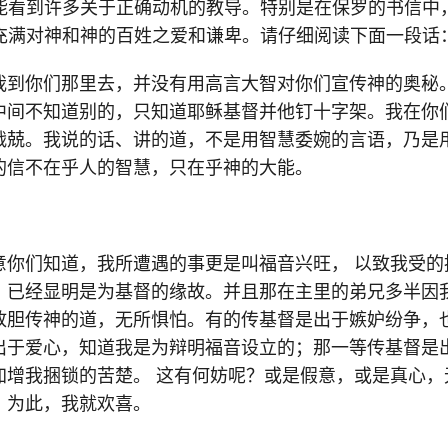
能看到许多关于正确动机的教导。特别是在保罗的书信中
充满对神和神的百姓之爱和谦卑。请仔细阅读下面一段话
我到你们那里去，并没有用高言大智对你们宣传神的奥秘
中间不知道别的，只知道耶稣基督并他钉十字架。我在你
战兢。我说的话、讲的道，不是用智慧委婉的言语，乃是
的信不在乎人的智慧，只在乎神的大能。
意你们知道，我所遭遇的事更是叫福音兴旺， 以致我受的
，已经显明是为基督的缘故。并且那在主里的弟兄多半因
放胆传神的道，无所惧怕。有的传基督是出于嫉妒纷争，
出于爱心，知道我是为辩明福音设立的；那一等传基督是
加增我捆锁的苦楚。 这有何妨呢？或是假意，或是真心，
。为此，我就欢喜。