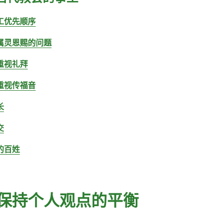
工优先顺序
属灵恩赐的问题
重视礼拜
重视传福音
长
交
的百姓
保持个人观点的平衡