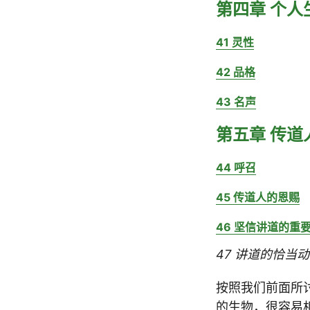
第四章 个人
41 灵性
42 品格
43 名声
第五章 传
44 呼召
45 传道人的恩赐
46 坚信讲道的重
47 讲道的恰当
按照我们前面所
的生物，很容易