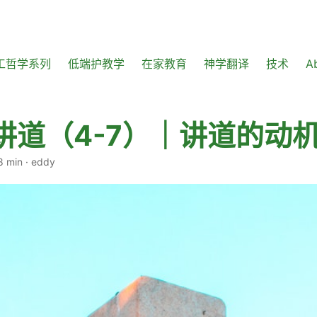
工哲学系列
低端护教学
在家教育
神学翻译
技术
A
讲道（4-7）｜讲道的动
8 min
·
eddy