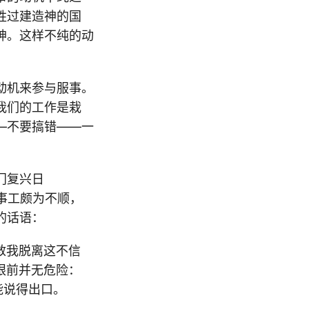
胜过建造神的国
神。这样不纯的动
动机来参与服事。
我们的工作是栽
—不要搞错——一
门复兴日
的事工颇为不顺，
的话语：
救我脱离这不信
眼前并无危险：
能说得出口。