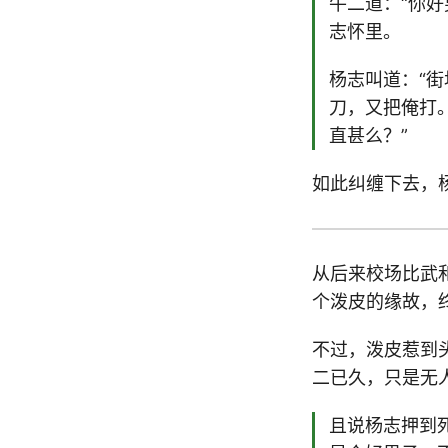
牛二道：“你
志怀里。
杨志叫道：“
刀，又把俺打
直甚么？”
如此纠缠下去，
从后来校场比武
个泼皮的缘故，
不过，泼皮惹到
二已久，只是无
且说杨志押到