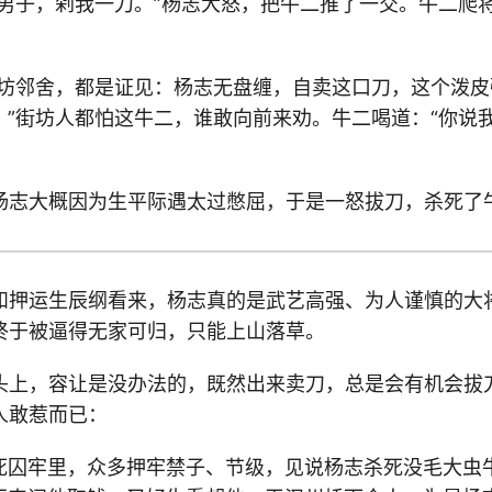
好男子，剁我一刀。”杨志大怒，把牛二推了一交。牛二爬
街坊邻舍，都是证见：杨志无盘缠，自卖这口刀，这个泼皮
。”街坊人都怕这牛二，谁敢向前来劝。牛二喝道：“你说
杨志大概因为生平际遇太过憋屈，于是一怒拔刀，杀死了
和押运生辰纲看来，杨志真的是武艺高强、为人谨慎的大
终于被逼得无家可归，只能上山落草。
头上，容让是没办法的，既然出来卖刀，总是会有机会拔
人敢惹而已：
死囚牢里，众多押牢禁子、节级，见说杨志杀死没毛大虫