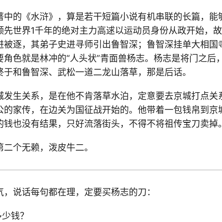
著中的《水浒》，算是若干短篇小说有机串联的长篇，能
领先世界1千年的绝对主力高逑以运动员身份从政开始，
进被逐，其弟子史进寻师引出鲁智深；鲁智深挂单大相国
要角色就是林冲的“人头状”青面兽杨志。杨志是将门之后
终于和鲁智深、武松一道二龙山落草，那是后话。
城发生关系，是在他不肯落草水泊，定意要去京城打点关
公的家传，在边关为国征战开始的。他带着一包钱帛到京
的钱也没有结果，只好流落街头，不得不将祖传宝刀卖掉
第二个无赖，泼皮牛二。
气，说话每句都在理，定要买杨志的刀：
多少钱？