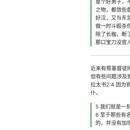
是个好男子，
之物，都敛些
好汉，又与东
做一时斗殴杀
除了长枷，断
那口宝刀没官
近来有帮基督徒
但有些问题涉及
拉太书2:4 
仆。
5 我们就是
6 至于那些
的，并没有加