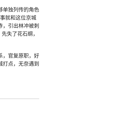
够单独列传的角色
故事就和这位京城
寺，引出林冲被刺
，先失了花石纲，
系，官复原职，好
城打点，无奈遇到
。