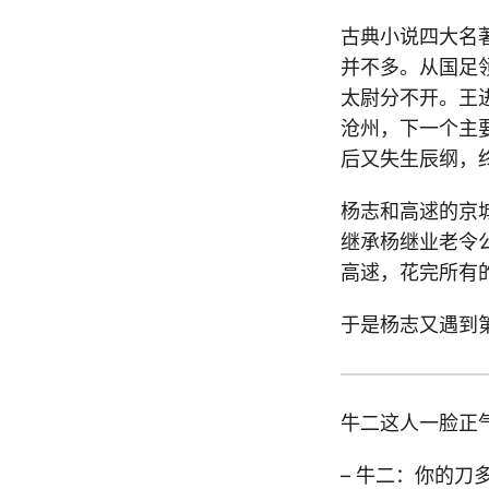
古典小说四大名
并不多。从国足
太尉分不开。王
沧州，下一个主
后又失生辰纲，
杨志和高逑的京
继承杨继业老令
高逑，花完所有
于是杨志又遇到
牛二这人一脸正
– 牛二：你的刀