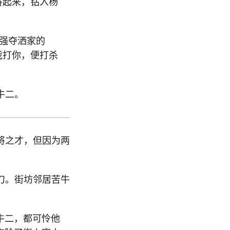
将起来，钻入杨
强夺洒家的
我打你，便打杀
牛二。
将之才，但因为两
刀。街坊邻居苦牛
牛二，都可怜他