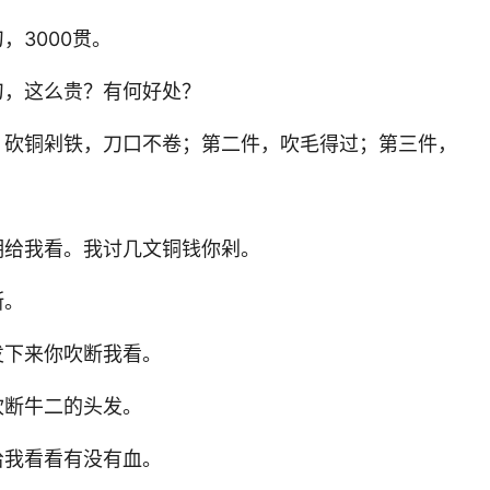
，3000贯。
刀，这么贵？有何好处？
件，砍铜剁铁，刀口不卷；第二件，吹毛得过；第三件，
明给我看。我讨几文铜钱你剁。
断。
发下来你吹断我看。
吹断牛二的头发。
给我看看有没有血。