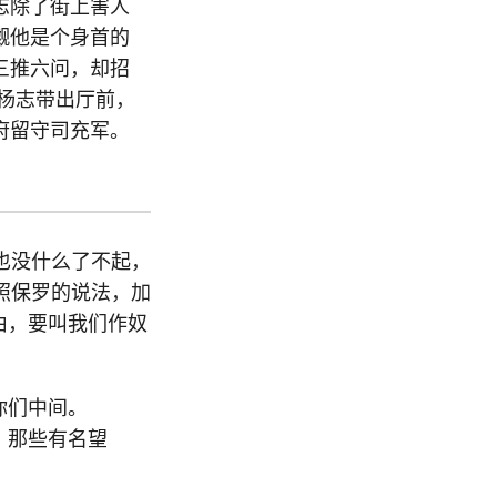
志除了街上害人
觑他是个身首的
三推六问，却招
杨志带出厅前，
府留守司充军。
也没什么了不起，
照保罗的说法，加
由，要叫我们作奴
你们中间。
。那些有名望