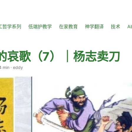
工哲学系列
低端护教学
在家教育
神学翻译
技术
A
的哀歌（7）｜杨志卖刀
4 min
·
eddy