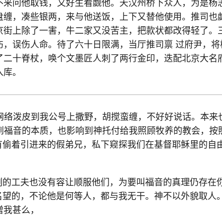
不来问他取钱，又好生看觑他。天汉州桥下众人，为是杨
盘缠，凑些银两，来与他送饭，上下又替他使用。推司也
京街上除了一害，牛二家又没苦主，把款状都改得轻了。
伤，误伤人命。待了六十日限满，当厅推司禀 过府尹，将
了二十脊杖，唤个文墨匠人刺了两行金印，迭配北京大名
入库。
网络泼皮到我公号上撒野，胡搅蛮缠，不好好说话。本来
到福音的本质，也影响到神托付给我照顾牧养的教会，按
因为有偷着引进来的假弟兄，私下窥探我们在基督耶稣里的自
一刻的工夫也没有容让顺服他们，为要叫福音的真理仍存在
有名望的，不论他是何等人，都与我无干。神不以外貌取人
增我甚么，