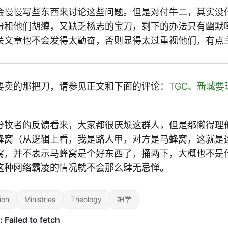
会慢慢写些东西来讨论这些问题。但是对付牛二，其实没
份和他们胡缠，又缺乏杨志的宝刀，剩下的办法只有幽默
关文章也不会发得太勤奋，否则显得太过重视他们，有点
要卖的那把刀，请参见正文和下面的评论：
TGC、新城
分牧者的反馈看来，大家都很厌烦这群人，但是都懒得理
蜂窝（从逻辑上看，我是路人甲，对方是马蜂窝，这就是
窝，并不表示马蜂窝是个好东西了，捅两下，大概也不是
这种网络霸凌的情况就不会那么肆无忌惮。
ion
Ministries
Theology
神学