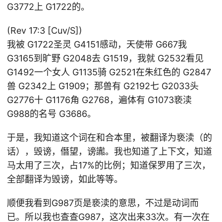
G3772上 G1722的。
(Rev 17:3 [Cuv/S])
我被 G1722圣灵 G4151感动，天使带 G667我
G3165到旷野 G2048去 G1519，我就 G2532看见
G1492一个女人 G1135骑 G2521在朱红色的 G2847
兽 G2342上 G1909；那兽有 G2192七 G2033头
G2776十 G1176角 G2768，遍体有 G1073亵渎
G988的名号 G3686。
于是，我知道这个词在和合本里，被翻译为亵渎（的
话），毁谤，僭望，谤讟。我也知道了上下文，知道
马太用了三次，占17%的比例；知道保罗用了三次，
全部翻译为毁谤，如此等等。
顺便我看到G987页是亵渎的意思，不过是动词而
已。所以我也查查G987，这次出来33次。有一次在