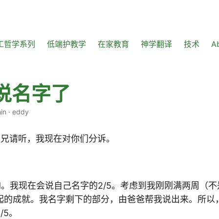
工哲学系列
低端护教学
在家教育
神学翻译
技术
A
说名字了
in
·
eddy
 诸位父兄请听，我现在对你们分诉。
id。我现在会说自己名字的2/5。考虑到我刚刚满两周（
起的成就。我名字剩下的部分，由爸爸帮我说出来。所以
/5。