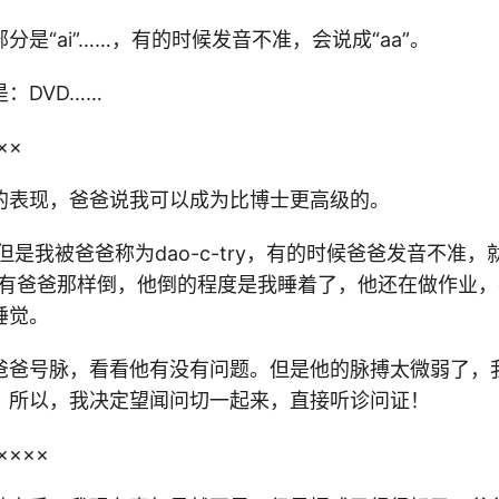
分是“ai”……，有的时候发音不准，会说成“aa”。
：DVD……
××
的表现，爸爸说我可以成为比博士更高级的。
or,但是我被爸爸称为dao-c-try，有的时候爸爸发音不准
没有爸爸那样倒，他倒的程度是我睡着了，他还在做作业
睡觉。
爸爸号脉，看看他有没有问题。但是他的脉搏太微弱了，
。所以，我决定望闻问切一起来，直接听诊问证！
××××