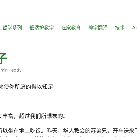
工哲学系列
低端护教学
在家教育
神学翻译
技术
A
子
 min
·
eddy
他用美物使你所愿的得以知足
其丰富，超过我们所想象的。
所以坐在地上吃饭。昨天，华人教会的苏弟兄，开车送来