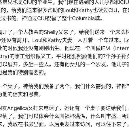
弟兄也是CIU的毕业生，我们现在遇到的人几乎都和CI
业的，给我们送来很多帮助的Loui和Kathy也读过CIU，
过书的。神通过CIU祝福了整个Columbia城。
开了，华人教会的Shelly又来了，给我们送来一个床头
y还没有离开，Loui和Kathy夫妻一人开着一个车过来。Loui
时候我还没有刚刚出生。他现在一个叫做IFM（Internat
p Ministry)的事工组织做义工，平时还要照顾他们的7个孙
可以展开，多坐一些人。还有他女儿的一个沙发，他儿子
也是我们特别需要的。
一个桌子，神给我们预备了两个。我们什么需要的，神都
为他的信实和恩典。
朋友Angelica又打来电话了，她还有一个桌子要送给我
纳了，我们可以体会什么叫福杯满溢，什么叫丰盛。所以，A
床，我放在书房里面。以后朋友过来访问，可以住下来了