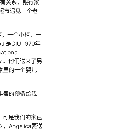
U有关系，银行家
在超市遇见一个老
柜，一个小柜，一
是CIU 1970年
ional
子孙女。他们送来了另
家里的一个婴儿
丰盛的预备给我
们。可是我们的家已
ngelica要送
。