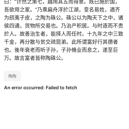
曰：“计然之策七，越用其五而得意。既已施於国，
吾欲用之家。”乃乘扁舟浮於江湖，变名易姓，適齐
为鸱夷子皮，之陶为硃公。硃公以为陶天下之中，诸
侯四通，货物所交易也。乃治产积居。与时逐而不责
於人。故善治生者，能择人而任时。十九年之中三致
千金，再分散与贫交疏昆弟。此所谓富好行其德者
也。後年衰老而听子孙，子孙脩业而息之，遂至巨
万。故言富者皆称陶硃公。
陶陶