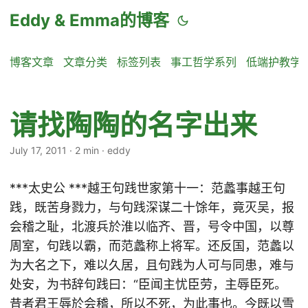
Eddy & Emma的博客
博客文章
文章分类
标签列表
事工哲学系列
低端护教学
请找陶陶的名字出来
July 17, 2011
·
2 min
·
eddy
***太史公 ***越王句践世家第十一：范蠡事越王句
践，既苦身戮力，与句践深谋二十馀年，竟灭吴，报
会稽之耻，北渡兵於淮以临齐、晋，号令中国，以尊
周室，句践以霸，而范蠡称上将军。还反国，范蠡以
为大名之下，难以久居，且句践为人可与同患，难与
处安，为书辞句践曰：“臣闻主忧臣劳，主辱臣死。
昔者君王辱於会稽，所以不死，为此事也。今既以雪