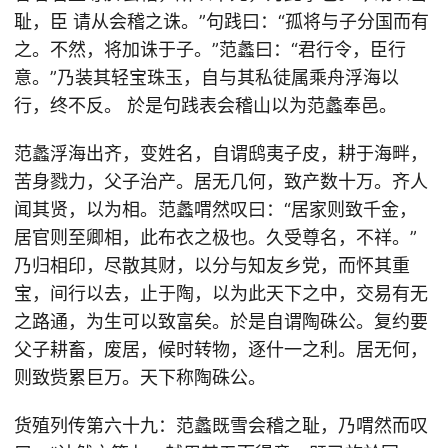
耻，臣 请从会稽之诛。”句践曰：“孤将与子分国而有
之。不然，将加诛于子。”范蠡曰：“君行令，臣行
意。”乃装其轻宝珠玉，自与其私徒属乘舟浮海以
行，终不反。 於是句践表会稽山以为范蠡奉邑。
范蠡浮海出齐，变姓名，自谓鸱夷子皮，耕于海畔，
苦身戮力，父子治产。居无几何，致产数十万。齐人
闻其贤，以为相。范蠡喟然叹曰：“居家则致千金，
居官则至卿相，此布衣之极也。久受尊名，不祥。”
乃归相印，尽散其财，以分与知友乡党，而怀其重
宝，间行以去，止于陶，以为此天下之中，交易有无
之路通，为生可以致富矣。於是自谓陶硃公。复约要
父子耕畜，废居，候时转物，逐什一之利。居无何，
则致赀累巨万。天下称陶硃公。
货殖列传第六十九：范蠡既雪会稽之耻，乃喟然而叹