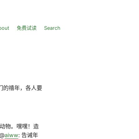
bout
免费试读
Search
们的禧年，各人要
的动物。嘿嘿！造
@
aiww
: 告诫年