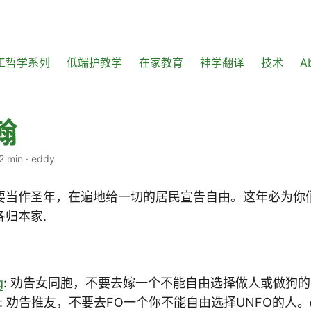
工哲学系列
低端护教学
在家教育
神学翻译
技术
A
翰
2 min
·
eddy
要当作圣年，在遍地给一切的居民宣告自由。这年必为你
归本家.
g
: 劝告女同胞，不要去嫁一个不能自由选择做人或做狗
: 劝告推友，不要去FO一个你不能自由选择UNFO的人。