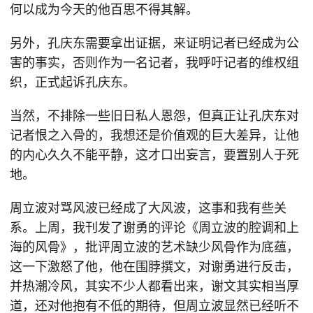
何以成为今天的他百思不得其解。
另外，孔庆东需要拿出证据，来证明记者已经成为公
害的事实，否则作为一名记者，我呼吁记者的维权组
织，正式起诉孔庆东。
当然，不排除一些旧日私人恩怨，但真正让孔庆东对
记者恨之入骨的，我想还是价值观的巨大差异，让他
的内心久久不能平静，这才口出妄言，要置别人于死
地。
周立波对骂风波已经成了大风波，这事和我有些关
系。上周，我刊发了谢勇的评论《周立波的腔调和上
海的风骨》，批评周立波的艺术缺少风骨作为底蕴，
这一下激怒了他，他在围脖撰文，对谢勇进行反击，
并热潮冷风，其实不少人都看出来，谢文其实相当厚
道，还对他抱有不低的期待，但周立波显然已经听不