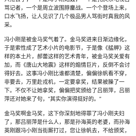
骂记者，一个是周立波围脖鏖战。一个个登场上来，
口水飞扬，让人见识了几个极品男人骂街时真我的风
采。
冯小刚是被金马奖气着了。金马奖进来日渐边缘化，
于是索性成了艺术小片的电影节，于是像《艋舺》这
样的本土片，郝蕾这样的艺术青年，被金马奖关爱有
加，而《唐山大地震》这样的煽情巨片，反倒不会讨
得好去。这事冯小刚比谁都清楚，偏偏徐帆看不穿，
非要去，万里赴戎机，一定要拿奖，结果被臊了一
下。不仅不让她拿奖，偏偏把奖颁给了吕丽萍，吕丽
萍还对她来了句，“其实你演得挺好的。”
金马奖啊金马奖，这下你深刻地得罪了冯小刚夫妇
了，那吕丽萍是什么人，那是孙海英的老婆，而孙海
英刚跟冯小刚当街厮打过，您让徐帆去，不给颁奖，