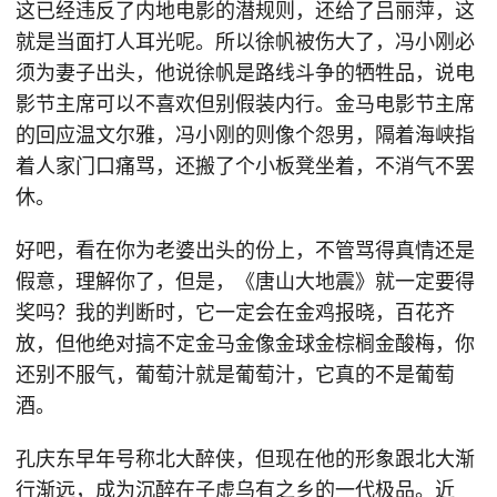
这已经违反了内地电影的潜规则，还给了吕丽萍，这
就是当面打人耳光呢。所以徐帆被伤大了，冯小刚必
须为妻子出头，他说徐帆是路线斗争的牺牲品，说电
影节主席可以不喜欢但别假装内行。金马电影节主席
的回应温文尔雅，冯小刚的则像个怨男，隔着海峡指
着人家门口痛骂，还搬了个小板凳坐着，不消气不罢
休。
好吧，看在你为老婆出头的份上，不管骂得真情还是
假意，理解你了，但是，《唐山大地震》就一定要得
奖吗？我的判断时，它一定会在金鸡报晓，百花齐
放，但他绝对搞不定金马金像金球金棕榈金酸梅，你
还别不服气，葡萄汁就是葡萄汁，它真的不是葡萄
酒。
孔庆东早年号称北大醉侠，但现在他的形象跟北大渐
行渐远，成为沉醉在子虚乌有之乡的一代极品。近