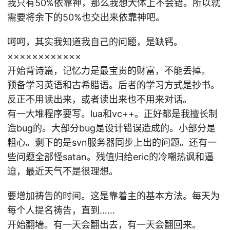
我只有50%依靠神，那么我想大体上不会错。所以就
需要将余下的50%也交出来依靠神吧。
呵呵，其实我知道我自己的问题，是缺钙。
××××××××××××
开始背诗篇，记忆力是最宝贵的财富，不能丢掉。
预备学习英语和古希腊语。后者的学习方式是抄书。
反正不用读出来，或者读出来也不用来对话。
有一大堆程序要写。lua和vc++。正好都是我擅长制
造bug的。大部分bug是设计错误造成的。小部分是
粗心。剩下的是svn服务器同步上出的问题。还有一
些问题全部怪satan。残值归给eric的冷嘲热讽和逼
迫，最近天气不是很理想。
要增加祷告的时间。这是靠着主的基本方法。每天为
每个人提名祷告，直到……
开始翻墙。有一天会翻出去，有一天会翻回来。