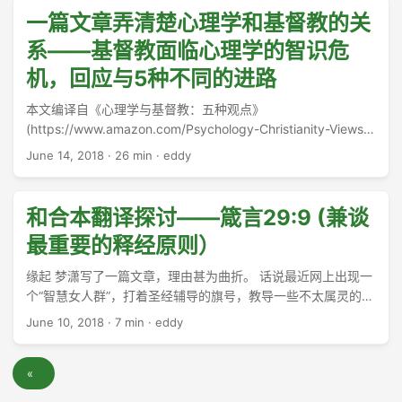
一篇文章弄清楚心理学和基督教的关
系——基督教面临心理学的智识危
机，回应与5种不同的进路
本文编译自《心理学与基督教：五种观点》
(https://www.amazon.com/Psychology-Christianity-Views-
Spectrum-Multiview/dp/0830828486) 。 这篇综述写的非常
June 14, 2018
·
26 min
·
eddy
详细。但是写这篇文章的Eric Johnson 博士去年已经因为不可
描述的原因，从美国南方浸信会神学院离职。Eric Johnson博
士是“基督教心理学”方向的主要推动者之一。 ...
和合本翻译探讨——箴言29:9 (兼谈
最重要的释经原则）
缘起 梦潇写了一篇文章，理由甚为曲折。 话说最近网上出现一
个“智慧女人群”，打着圣经辅导的旗号，教导一些不太属灵的手
段，并且还有骗钱的迹象。于是《生命季刊》有若干同工发文
June 10, 2018
·
7 min
·
eddy
指出错误。其中一篇文章，几乎完全否认在辅导中运用心理学
技术的效果。其结论部分的大概思路是这样的： ...
«