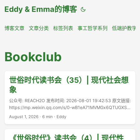
Eddy & Emma的博客
博客文章
文章分类
标签列表
事工哲学系列
低端护教学
Bookclub
世俗时代读书会（35）| 现代社会想
象
公众号: REACH2O 发布时间: 2026-08-01 19:42:53 原文链接:
https://mp.weixin.qq.com/s/0-wB1eA71MVMGx6QTUGXSA
《世俗时代》一书最近因为13邀的缘故，关注者有所增加吧。
August 1, 2026
·
6 min
·
Eddy
但几乎可以断定许知远老师是没有读完这书的——于是，我也
没有看他的访谈。 ...
《世俗时代》读书会（4）| 现代性