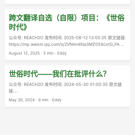
【按】为了我的世俗时代读书会再发一篇软广。跨文翻译自选
（自限）项目：《世俗时代》 以及，我为什么打算从英文原文
入手做读书会的原因。世俗时代——我们在批评什么？ ...
跨文翻译自选（自限）项目：《世俗
时代》
公众号: REACH2O 发布时间: 2025-08-12 13:05:25 原文链接:
https://mp.weixin.qq.com/s/2VNim46la3MZ059cxtG_FA 借
用老徐对“新书速递 | 康托洛维茨《弗里德里希二世》”的一句朋
August 12, 2025
·
5 min
·
Eddy
友圈实话，“说实话这种书没有必要翻译……”，以及随后的补充
解释，“这本书是格奥尔格策划组织、塑造德意志民族身份的传
记系列之一。康老师当时很年轻，属于格奥尔格圈子，受托写
世俗时代——我们在批评什么？
了这本书。后来因为没有资料引用受专业史家质疑，康老师拿
出一本纯注释的补卷，成了一个传奇。但是康老师晚年的时
公众号: REACH2O 发布时间: 2024-05-30 01:00:35 原文链
候，有出版商表示此书绝版已久，希望再版，被康老师拒绝。
接:
他也不愿提及这本书。” ...
https://mp.weixin.qq.com/s/H9N9Nb_rh30AzFs_Xch7UA 这
May 30, 2024
·
9 min
·
Eddy
几天过得如梦如幻的忙碌。数周之前，在安排结束我的“救赎进
程”工作坊那个周末，有位女士问了一句倪弟兄的话题。我有位
朋友略微提过一本有关的书，所以我就回答了一句两句。但她
曾经受过倪著很深的影响，所以话题就散乱了出去，我的工作
坊没有按时结束。 ...