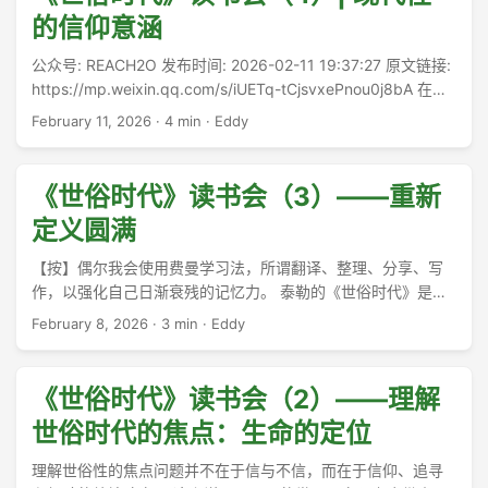
的信仰意涵
公众号: REACH2O 发布时间: 2026-02-11 19:37:27 原文链接:
https://mp.weixin.qq.com/s/iUETq-tCjsvxePnou0j8bA 在泰
勒看来，现代性意味着，不同的人对于自己的经验存在不同的
February 11, 2026
·
4 min
·
Eddy
诠释。可以选择的体系很多元，一个人需要在复杂的经验之中
选择一种神学，以最好地解释自己所面临的、充满冲突的道德
和属灵经验。这么说吧，在从前的村庄里，大家的经验都很类
《世俗时代》读书会（3）——重新
似，所以《迦南诗选》就可以“告诉我当走的路，没有滑向死亡
定义圆满
线……”了。但等到农民工大规模进城，以及城市化对乡村明显
的侵蚀之下，不同的人的经验就变得复杂起来。在我看来，许
【按】偶尔我会使用费曼学习法，所谓翻译、整理、分享、写
多城市教会里的冲突，都是这种从传统网络平移过来的治理手
作，以强化自己日渐衰残的记忆力。 泰勒的《世俗时代》是一
段和神学，没有办法诠释许多人的新经验而造成的。高压下的
个很大的框架，一开始的时候读者多少会有些不知所措，觉得
February 8, 2026
·
3 min
·
Eddy
顺服可能还可以支撑起80后这一代，但对于Z世代、Alpha-
路径太多，看不出道理来。即使在导论部分，他也提出了许多
Beta世代，基本上可以说无能为力。就像从前的约柜里有着亚
核心问题和概念，或者说，直到第二章结束，概念的扫荡才渐
伦古老的杖（而且发芽了）以及乏味的吗哪，到了五旬节以
渐告一段落。 ...
《世俗时代》读书会（2）——理解
后，就得以如火的舌一般绽放开来，以各种语言来解释每个人
的属灵经验。仅此而已。 ...
世俗时代的焦点：生命的定位
理解世俗性的焦点问题并不在于信与不信，而在于信仰、追寻