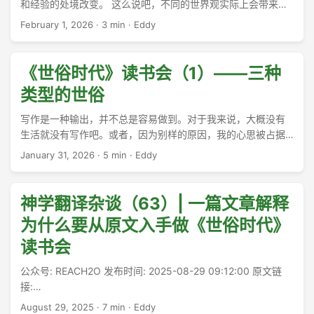
和经验的处境改变。 这么说吧，不同的世界观实际上会带来不
同的经验。当我们现在要审视一个人的生活时，并不能简单地
February 1, 2026
·
3 min
·
Eddy
看他信不信我们的上帝，而是要看他如何理解自己的生活处
境，如何在这个处境中追寻意义和价值。 ...
《世俗时代》读书会（1）——三种
类型的世俗
写作是一种输出，并不总是容易做到。对于我来说，大概没有
生活就没有写作吧。或者，因为别样的原因，我的心思被占据
了，也就无心写作了。 ...
January 31, 2026
·
5 min
·
Eddy
神学翻译杂谈（63）| 一篇文章解释
为什么要从原文入手做《世俗时代》
读书会
公众号: REACH2O 发布时间: 2025-08-29 09:12:00 原文链
接:
https://mp.weixin.qq.com/s/fvPvSTAGRS1hP89FApk3uQ
August 29, 2025
·
7 min
·
Eddy