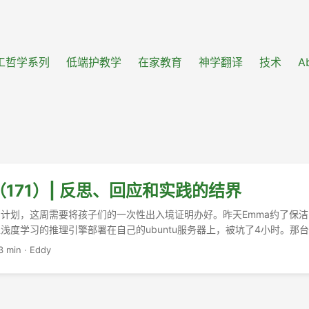
工哲学系列
低端护教学
在家教育
神学翻译
技术
A
171）| 反思、回应和实践的结界
计划，这周需要将孩子们的一次性出入境证明办好。昨天Emma约了保
浅度学习的推理引擎部署在自己的ubuntu服务器上，被坑了4小时。那
我破坏了。好在最近几天openAI比较流畅，勉勉强强解决了问题。在安装py
3 min
·
Eddy
 freeze也不靠谱，最终如何解决，我也不太知道。Ian整理了一个文档