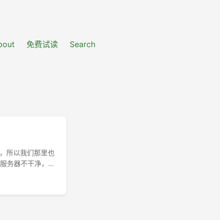
bout
免费试读
Search
洁，所以我们那里也
台服务器不干净，
thon虚拟环境时
，看看他能不能重现