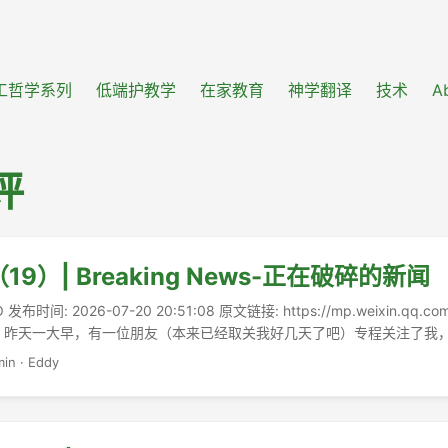
工哲学系列
低端护教学
在家教育
神学翻译
技术
A
评
9）| Breaking News-正在破碎的新闻
发布时间: 2026-07-20 20:51:08 原文链接: https://mp.weixin.qq.com
pbZ3Q 昨天一大早，有一位朋友（本来已经取关我好几天了吧）专程关注了
兴，“当耶和华将那些锡安被掳的带去美国的时候，我们好像做梦的人”，
min
·
Eddy
—I concur，我真心为此而高兴！! ...