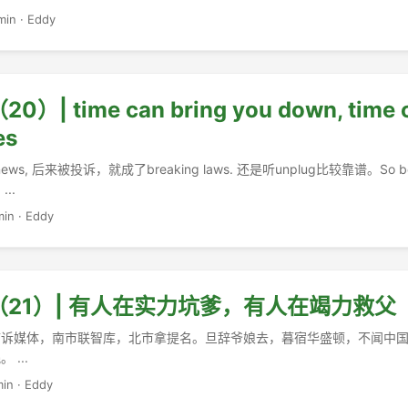
min
·
Eddy
| time can bring you down, time 
es
 news, 后来被投诉，就成了breaking laws. 还是听unplug比较靠谱。So 
..
min
·
Eddy
21）| 有人在实力坑爹，有人在竭力救父
市诉媒体，南市联智库，北市拿提名。旦辞爷娘去，暮宿华盛顿，不闻中
...
min
·
Eddy