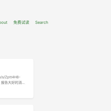
bout
免费试读
Search
/s/Zptt4H8-
我，报告大好的消
却看小编愁何在，