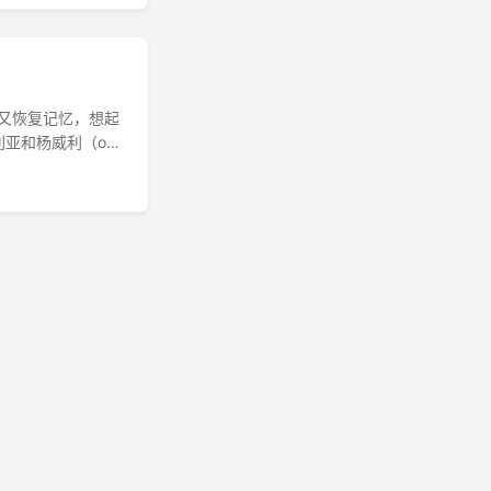
慢又恢复记忆，想起
利亚和杨威利（oh