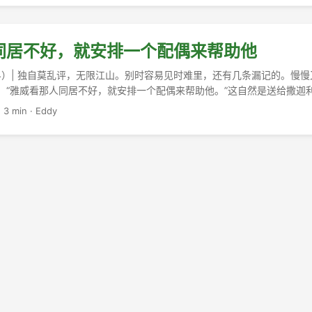
同居不好，就安排一个配偶来帮助他
（4）| 独自莫乱评，无限江山。别时容易见时难里，还有几条漏记的。慢
： “雅威看那人同居不好，就安排一个配偶来帮助他。”这自然是送给撒迦
田中芳树，不是杨威利，是杨腓力）的。 ...
·
3 min
·
Eddy