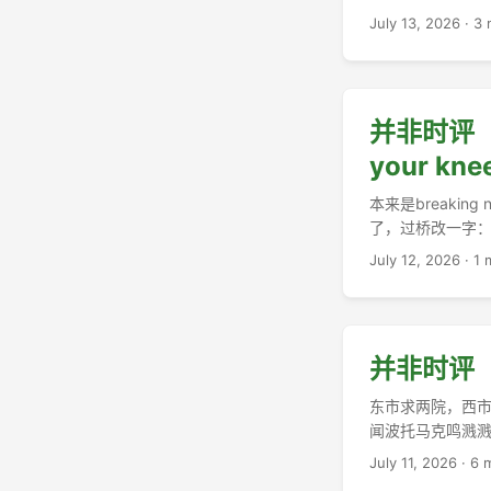
July 13, 2026
·
3 
并非时评（20）
your kne
本来是breaking
了，过桥改一字： .
July 12, 2026
·
1 
并非时评（
东市求两院，西
闻波托马克鸣溅溅。 
July 11, 2026
·
6 