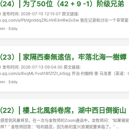
4）| 为了50位（42 + 9 -1）阶级兄弟
 发布时间: 2026-07-15 12:15:07 原文链接:
weixin.qq.com/s/PbVgnddqZRLHV63mRw2xSw 我在记录和讨论一
原谅我采用各种隐喻和古典。事情都会过去的，伤痛也会平复。但我们若
min
·
Eddy
之后，就无人可以说“当时还有另一种叙事”。 ...
23）| 家隔西秦無逺信，牢落北海一樹蟬
 发布时间: 2026-07-13 09:04:30 原文链接:
ixin.qq.com/s/8xqMLYvoh18fZfZt_kiSqg 乔治·约翰特·里·马洛里（英语：Ge
ory；1886年6月18日—1924年6月8日或9日）[1]是英格兰探险家，在尝
min
·
Eddy
22）| 樓上北風斜卷席，湖中西日倒銜山
感受到风暴将至。在一次与金牧师的Zoom通话中，龙牧师问：“如果锡
？” 金牧师回答：“哈利路亚，因为新的复兴浪潮就要来临了。” ...