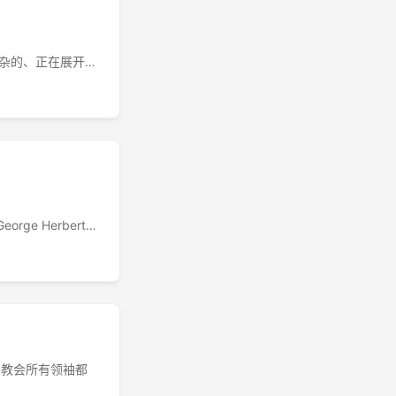
个非常复杂的、正在展开的
放弃记录的勇敢和
orge Herbert
试攀登西藏的珠穆朗玛
安教会所有领袖都