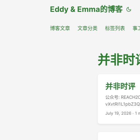
Eddy & Emma的博客
博客文章
文章分类
标签列表
事
并非时
并非时评（1
公众号: REACH2O 
vXvtRI1L1
息。……我也很高
July 19, 2026
·
1 
漫念代祷喜欲狂！！—