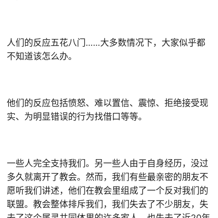
人们的反应五花八门……大多数情况下，大家似乎都
不知道该怎么办。
他们的反应包括愤怒、难以置信、震惊、拒绝接受现
实、为明显错误的行为找借口等等。
一些人完全支持我们。另一些人由于自身经历，没过
多久就离开了教会。然而，我们有些最亲密的朋友不
愿听我们讲述，他们在教会里组成了一个反对我们的
联盟。教会整体排斥我们，我们失去了不少朋友，失
去了这个属灵共同体里的许多家人，也失去了近20年