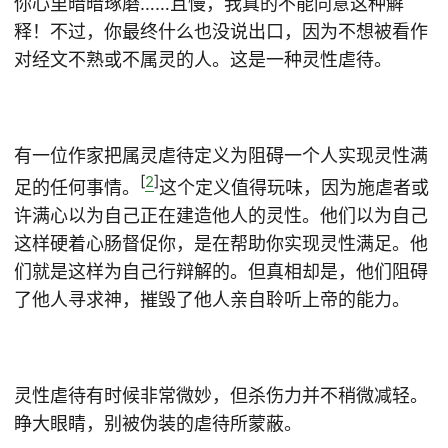
你心里暗暗琢磨……且慢，我真的不能同意这种解
释！不过，你最终什么也没说出口，因为不想被看作
对经文不熟或不属灵的人。这是一种灵性虐待。
有一位作家把属灵虐待定义为阻碍一个人实现灵性满
[
2
]
足的任何事情。
这个定义值得玩味，因为施虐者或
许满心以为自己正在建造他人的灵性。他们以为自己
这样硬着心肠督促你，是在帮助你实现灵性满足。他
们就是这样为自己行辩解的。但真相却是，他们阻碍
了他人寻求神，摧毁了他人亲自聆听上帝的能力。
灵性虐待有时候非常微妙，但杀伤力并不稍微减轻。
睁大眼睛，别被伪装的虐待所蒙蔽。