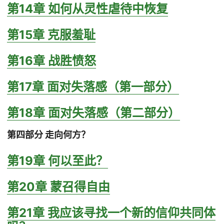
第14章 如何从灵性虐待中恢复
第15章 克服羞耻
第16章 战胜愤怒
第17章 面对失落感（第一部分）
第18章 面对失落感（第二部分）
第四部分 走向何方？
第19章 何以至此？
第20章 蒙召得自由
第21章 我应该寻找一个新的信仰共同体