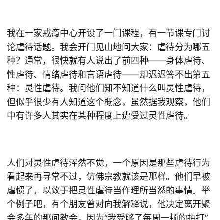
我在一家戒瘾中心开设了一门课程，有一节课专门讨
论虐待话题。我会开门见山地问大家：虐待分为哪五
种？通常，很快就有人说出了前四种——身体虐待、
性虐待、情绪虐待和言语虐待——却迟迟答不出第五
种：灵性虐待。我问他们知不知道什么叫灵性虐待，
但似乎很少有人知道这个概念，虽然据我观察，他们
中有许多人其实在某种程度上遭受过灵性虐待。
人们对灵性虐待浑然不觉，一个原因是那些虐待行为
看起来再寻常不过，仿佛宗教就该是那样。他们早被
虐惯了，以致于把灵性虐待当作理所当然的事情。举
个例子吧，有个朋友曾对向我解释说，他决定离开聚
会多年的那间教会，因为“我受够了每周一顿的抽打”