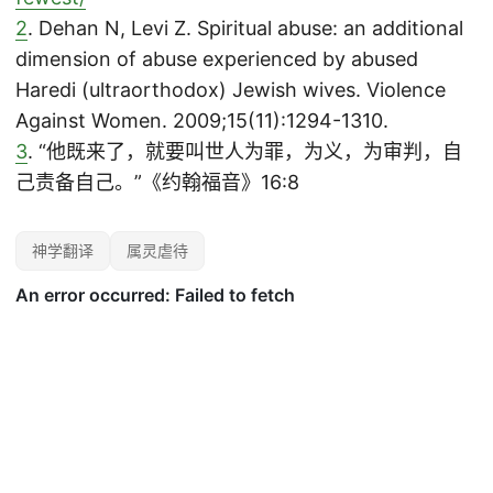
2
. Dehan N, Levi Z. Spiritual abuse: an additional
dimension of abuse experienced by abused
Haredi (ultraorthodox) Jewish wives. Violence
Against Women. 2009;15(11):1294-1310.
3
. “他既来了，就要叫世人为罪，为义，为审判，自
己责备自己。”《约翰福音》16:8
神学翻译
属灵虐待