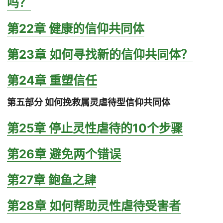
吗？
第22章 健康的信仰共同体
第23章 如何寻找新的信仰共同体？
第24章 重塑信任
第五部分 如何挽救属灵虐待型信仰共同体
第25章 停止灵性虐待的10个步骤
第26章 避免两个错误
第27章 鲍鱼之肆
第28章 如何帮助灵性虐待受害者