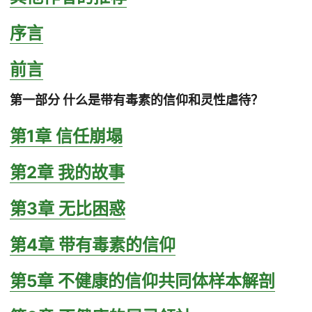
序言
前言
第一部分 什么是带有毒素的信仰和灵性虐待？
第1章 信任崩塌
第2章 我的故事
第3章 无比困惑
第4章 带有毒素的信仰
第5章 不健康的信仰共同体样本解剖