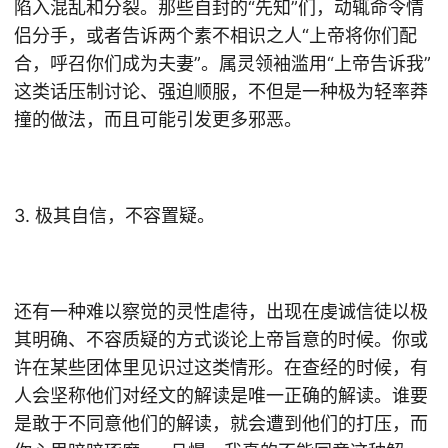
陷入混乱和分裂。那些自封的“先知”们，动辄命令情
侣分手，或者告诉两个素不相识之人“上帝将你们配
合，呼召你们成为夫妻”。属灵领袖滥用“上帝告诉我”
这类话压制讨论、强迫顺服，不但是一种极为轻率莽
撞的做法，而且可能引发更多邪恶。
3. 极其自信，不容置疑。
还有一种难以察觉的灵性虐待，出现在虔诚信徒以极
其明确、不容质疑的方式谈论上帝旨意的时候。你或
许在某些团体里见识过这类情形。在查经的时候，有
人会坚称他们对经文的解读是唯一正确的解读。谁要
是敢于不同意他们的解读，就会遭到他们的打压，而