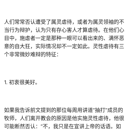
人们常常否认遭受了属灵虐待，或者为属灵领袖的不
当行为辩护，认为只有存心害人才算虐待。在他们心
目中，施虐者一定是那种一眼可以看出来的、满怀恶
意的自大狂，实际情况却不一定如此。灵性虐待有三
个非常微妙难辩的特征：
1. 初衷很美好。
如果我告诉前文提到的那位每周用讲道“抽打”成员的
牧师，人们离开教会的原因是他实施灵性虐待，他很
可能断然否认：“不，我只是在宣讲上帝的话语。如