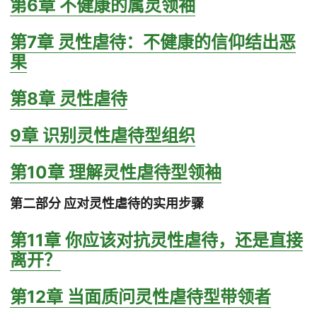
第6章 不健康的属灵领袖
第7章 灵性虐待：不健康的信仰结出恶
果
第8章 灵性虐待
9章 识别灵性虐待型组织
第10章 理解灵性虐待型领袖
第二部分 应对灵性虐待的实用步骤
第11章 你应该对抗灵性虐待，还是直接
离开？
第12章 当面质问灵性虐待型带领者