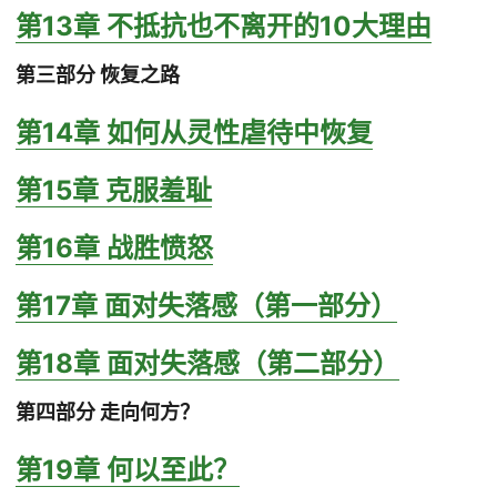
第13章 不抵抗也不离开的10大理由
第三部分 恢复之路
第14章 如何从灵性虐待中恢复
第15章 克服羞耻
第16章 战胜愤怒
第17章 面对失落感（第一部分）
第18章 面对失落感（第二部分）
第四部分 走向何方？
第19章 何以至此？