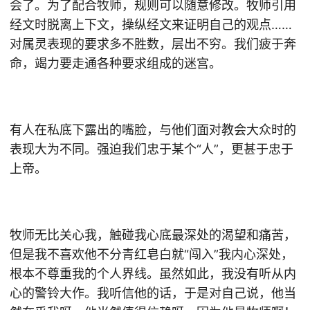
会了。为了配合牧师，规则可以随意修改。牧师引用
经文时脱离上下文，操纵经文来证明自己的观点……
对属灵表现的要求多不胜数，层出不穷。我们疲于奔
命，竭力要走通各种要求组成的迷宫。
有人在私底下露出的嘴脸，与他们面对教会大众时的
表现大为不同。强迫我们忠于某个“人”，更甚于忠于
上帝。
牧师无比关心我，触碰我心底最深处的渴望和痛苦，
但是我不喜欢他不分青红皂白就“闯入”我内心深处，
根本不尊重我的个人界线。虽然如此，我没有听从内
心的警铃大作。我听信他的话，于是对自己说，他当