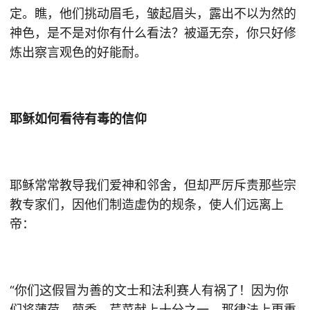
定。瞧，他们挑动眉毛，皱起眉头，露出不以为然的
神色，是不是对你有什么看法？被逼无奈，你只好修
炼出察言观色的好能耐。
耶稣如何看待有毒的信仰
耶稣常常教导我们爱神和邻舍，但却严厉斥责那些宗
教专家们，因他们制造虚伪的规条，使人们远离上
帝：
“你们这假冒为善的文士和法利赛人有祸了！因为你
们将薄荷、茴香、芹菜献上十分之一，那律法上更重