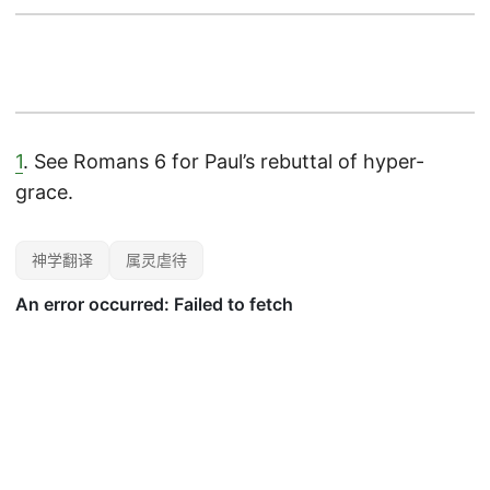
1
. See Romans 6 for Paul’s rebuttal of hyper-
grace.
神学翻译
属灵虐待