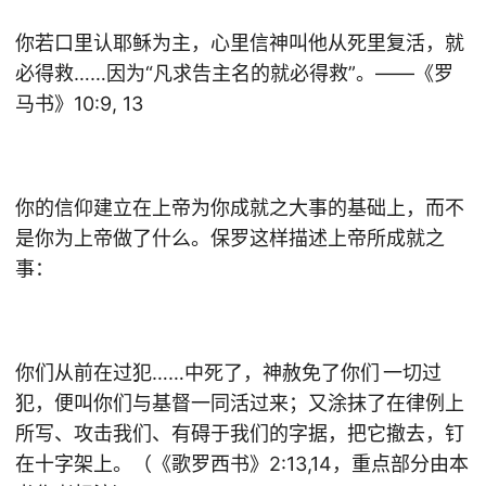
你若口里认耶稣为主，心里信神叫他从死里复活，就
必得救……因为“凡求告主名的就必得救”。——《罗
马书》10:9, 13
你的信仰建立在上帝为你成就之大事的基础上，而不
是你为上帝做了什么。保罗这样描述上帝所成就之
事：
你们从前在过犯……中死了，神赦免了你们 一切过
犯，便叫你们与基督一同活过来；又涂抹了在律例上
所写、攻击我们、有碍于我们的字据，把它撤去，钉
在十字架上。（《歌罗西书》2:13,14，重点部分由本